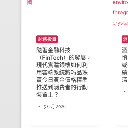
財務投資
消
隨著金融科技
酒
（FinTech）的發展，
慎
現代實體銀樓如何利
或
用雲端系統將巧品珠
續
寶今日黃金價格精準
清
推送到消費者的行動
裝置上？
15 6 月 2026