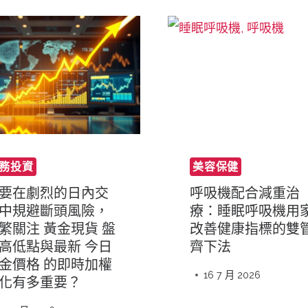
務投資
美容保健
要在劇烈的日內交
呼吸機配合減重治
中規避斷頭風險，
療：睡眠呼吸機用
繁關注 黃金現貨 盤
改善健康指標的雙
高低點與最新 今日
齊下法
金價格 的即時加權
16 7 月 2026
化有多重要？