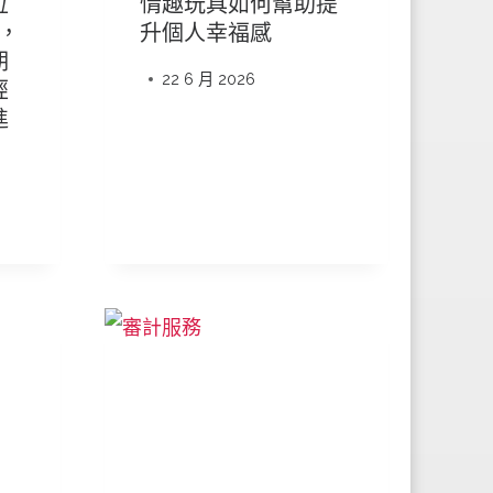
位
情趣玩具如何幫助提
後，
升個人幸福感
期
22 6 月 2026
經
進