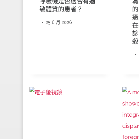
呼吸機是否適合有過
為
敏體質的患者？
的
適
25 6 月 2026
在
診
殺