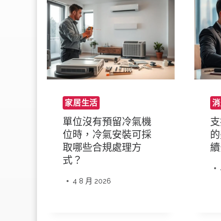
家居生活
消
單位沒有預留冷氣機
支
位時，冷氣安裝可採
的
取哪些合規處理方
續
式？
4 8 月 2026