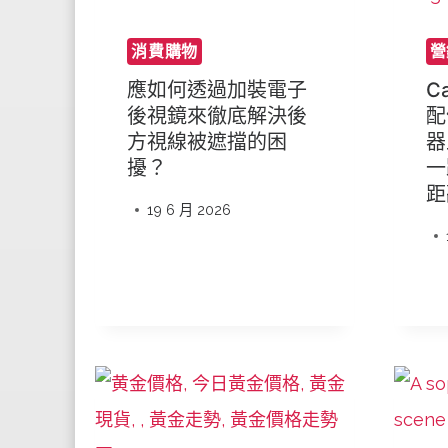
消費購物
營
應如何透過加裝電子
C
後視鏡來徹底解決後
配
方視線被遮擋的困
器
擾？
一
距
19 6 月 2026