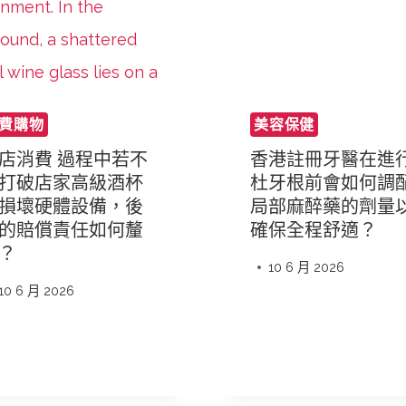
費購物
美容保健
店消費 過程中若不
香港註冊牙醫在進
打破店家高級酒杯
杜牙根前會如何調
損壞硬體設備，後
局部麻醉藥的劑量
的賠償責任如何釐
確保全程舒適？
？
10 6 月 2026
10 6 月 2026