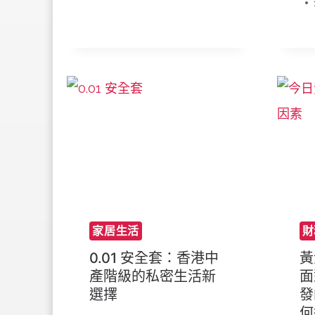
家居生活
財
0.01 安全套：香港中
黃
產階級的私密生活新
面
選擇
發
何