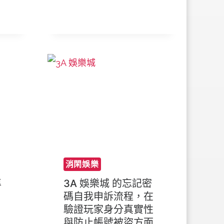
消閑娛樂
專
3A 娛樂城 的忘記密
碼自我申訴流程，在
驗證玩家身分真實性
與防止帳號被盜方面