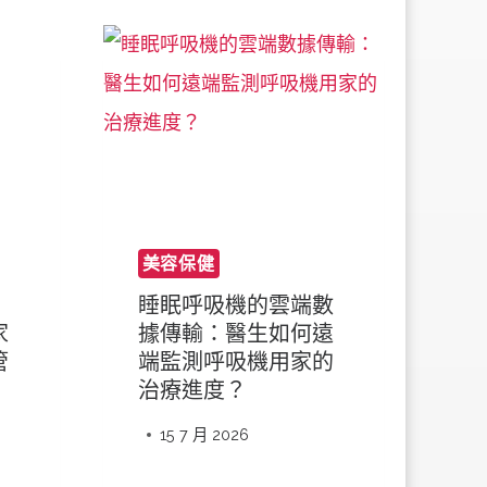
美容保健
睡眠呼吸機的雲端數
家
據傳輸：醫生如何遠
管
端監測呼吸機用家的
治療進度？
15 7 月 2026