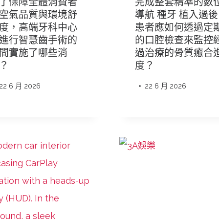
了保障全體消費者
完成整套精準的數
空氣品質與環境舒
導航 種牙 植入過
度，高端牙科中心
患者應如何透過定
進行智慧齒手術的
的口腔檢查來監控
間實施了哪些消
過治療的骨質癒合
？
度？
22 6 月 2026
22 6 月 2026