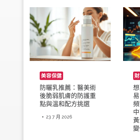
美容保健
財
防曬乳推薦：醫美術
想
後脆弱肌膚的防護重
易
點與溫和配方挑選
頻
中
23 7 月 2026
黃
變