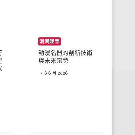
消閑娛樂
行
動漫名器的創新技術
配
與未來趨勢
以
6 6 月 2026