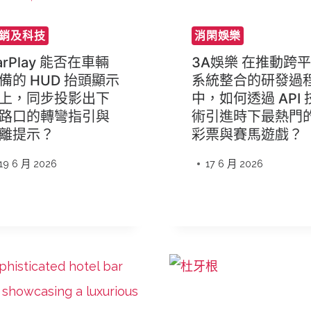
銷及科技
消閑娛樂
arPlay 能否在車輛
3A娛樂 在推動跨
備的 HUD 抬頭顯示
系統整合的研發過
上，同步投影出下
中，如何透過 API 
路口的轉彎指引與
術引進時下最熱門
離提示？
彩票與賽馬遊戲？
19 6 月 2026
17 6 月 2026