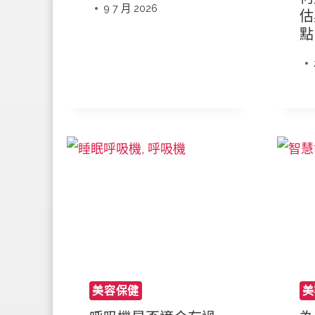
9 7 月 2026
估
點
美容保健
美