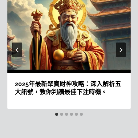
2025年最新聚寶財神攻略：深入解析五
大訊號，教你判讀最佳下注時機。