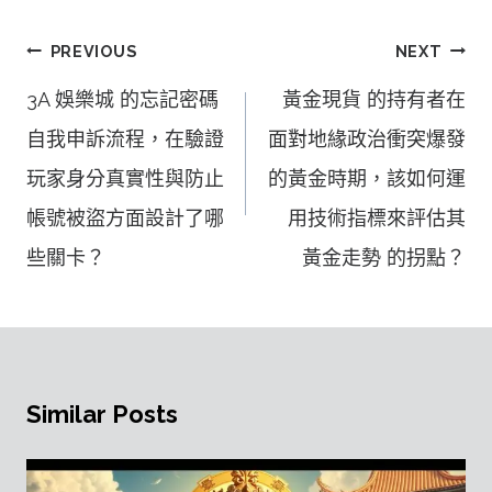
文
PREVIOUS
NEXT
章
3A 娛樂城 的忘記密碼
黃金現貨 的持有者在
導
自我申訴流程，在驗證
面對地緣政治衝突爆發
覽
玩家身分真實性與防止
的黃金時期，該如何運
帳號被盜方面設計了哪
用技術指標來評估其
些關卡？
黃金走勢 的拐點？
Similar Posts