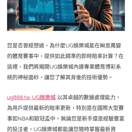
您是否曾經想過，為什麼UG娛樂城能在瞬息萬變
的體育賽事中，提供如此精準的即時賠率計算？在
這裡，我們將揭開UG娛樂城內建專業體育博彩系
統的神秘面紗，讓您了解其背後的技術優勢。
ug888.tw UG娛樂城
以其卓越的數據處理能力，
為用戶提供最新的賠率更新，特別是在國際大型賽
事如NBA和歐冠盃中。無論您是新手還是經驗豐富
的投注者，UG娛樂城都能讓您隨時掌握最新資