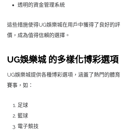
透明的資金管理系統
這些措施使得UG娛樂城在用戶中獲得了良好的評
價，成為值得信賴的選擇。
UG娛樂城 的多樣化博彩選項
UG娛樂城提供各種博彩選項，涵蓋了熱門的體育
賽事，如：
足球
籃球
電子競技