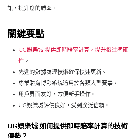
訊，提升您的勝率。
關鍵要點
UG娛樂城 提供即時賠率計算，提升投注準確
性
。
先進的數據處理技術確保快速更新。
專業體育博彩系統適用於各類大型賽事。
用戶界面友好，方便新手操作。
UG娛樂城評價良好，受到廣泛信賴。
UG娛樂城 如何提供即時賠率計算的技術
優勢？