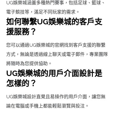
UG娛樂城涵蓋多種熱門賽事，包括足球、籃球、
電子競技等，滿足不同玩家的需求。
如何聯繫UG娛樂城的客戶支
援服務？
您可以通過UG娛樂城的官網找到客戶支援的聯繫
方式，無論是透過線上聊天或電子郵件，專業團隊
將隨時為您提供協助。
UG娛樂城的用戶介面設計是
怎樣的？
UG娛樂城設計直覺且易操作的用戶介面，讓您無
論在電腦或手機上都能輕鬆瀏覽與投注。