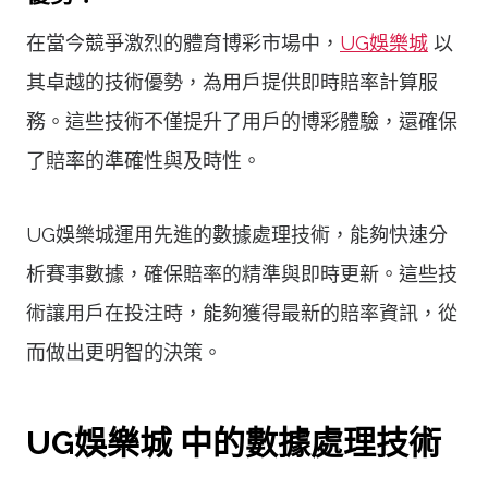
在當今競爭激烈的體育博彩市場中，
UG娛樂城
以
其卓越的技術優勢，為用戶提供即時賠率計算服
務。這些技術不僅提升了用戶的博彩體驗，還確保
了賠率的準確性與及時性。
UG娛樂城運用先進的數據處理技術，能夠快速分
析賽事數據，確保賠率的精準與即時更新。這些技
術讓用戶在投注時，能夠獲得最新的賠率資訊，從
而做出更明智的決策。
UG娛樂城 中的數據處理技術