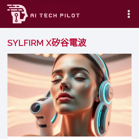
Skip
to
content
SYLFIRM X矽谷電波