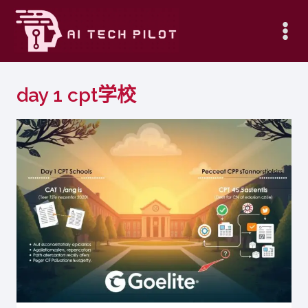
Skip
to
content
day 1 cpt学校