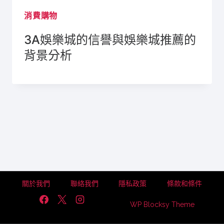
消費購物
3A娛樂城的信譽與娛樂城推薦的
背景分析
關於我們
聯絡我們
隱私政策
條款和條件
WP Blocksy Theme