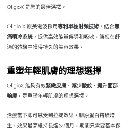
OligioX 是您的最佳選擇。
Oligio X 原美電波採用
專利單極射頻技術
，結合
無
痛噴冷系統
，提供高效能量傳導和吸收，讓您在舒
適的體驗中獲得持久的美容效果。
重塑年輕肌膚的理想選擇
OligioX 能夠有效
緊緻皮膚
、
減少皺紋
、
提升面部
輪廓
，是重塑年輕肌膚的理想選擇。
治療當下即可感受到拉提效果，膠原蛋白持續增
生，效果最高維持長達24個月，期間只需要基本保