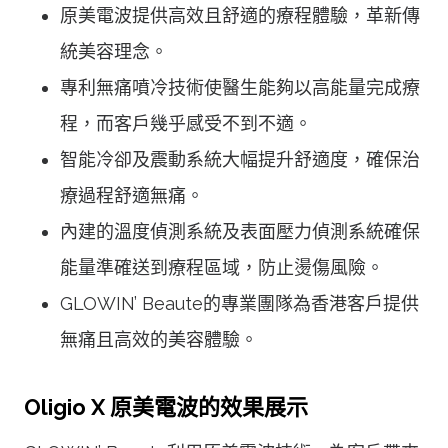
原美電波提供高效且舒適的療程體驗，革新傳
統美容理念。
專利無痛噴冷技術使醫生能夠以高能量完成療
程，而客戶幾乎感受不到不適。
智能冷卻及震動系統大幅提升舒適度，確保治
療過程舒適無痛。
內建的溫度偵測系統及表面壓力偵測系統確保
能量準確送到療程區域，防止燙傷風險。
GLOWIN’ Beaute的專業團隊為香港客戶提供
無痛且高效的美容體驗。
Oligio X 原美電波的效果展示