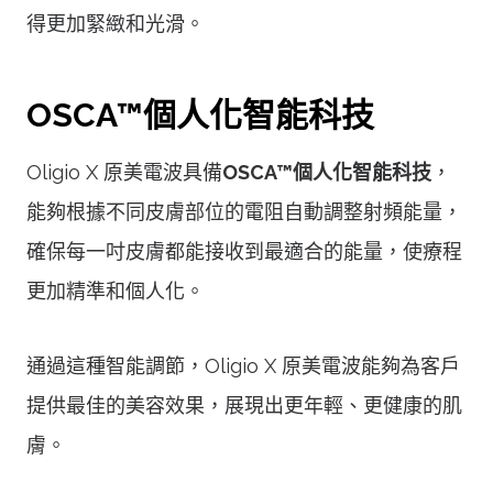
得更加緊緻和光滑。
OSCA™個人化智能科技
Oligio X 原美電波具備
OSCA™個人化智能科技
，
能夠根據不同皮膚部位的電阻自動調整射頻能量，
確保每一吋皮膚都能接收到最適合的能量，使療程
更加精準和個人化。
通過這種智能調節，Oligio X 原美電波能夠為客戶
提供最佳的美容效果，展現出更年輕、更健康的肌
膚。