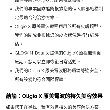
我們的專業團隊能夠根據您的個人臉部結構制
定最適合的治療方案。
Oligio X 原美電波療程適用於所有皮膚類型，
我們的團隊會根據您的皮膚狀況進行詳細評
估。
GLOWIN’ Beaute提供的OligioX 療程無需復
原期，您可以立即恢復日常活動。
我們的Oligio X 原美電波服務環境舒適安全，
所有設備均符合國際標準。
結論：Oligio X 原美電波的持久美容效果
如果您正在尋找一種有效且持久的美容解決方案，