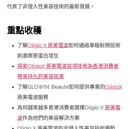
代表了非侵入性美容技術的最新發展。
重點收穫
了解
Oligio X 原美電波
如何通過單極射頻技術
刺激膠原蛋白增生
探索OligioX 原美電波這項技術為香港消費者
帶來持久的美容效果
了解GLOWIN’ Beaute如何提供專業的
OligioX
原美電波服務
為何越來越多香港消費者選擇Oligio X
原美電
波
作為他們的美容解決方案
Oligio X 原美電波的非侵入性美容技術優勢