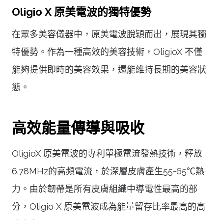
Oligio X 原美電波的獨特優勢
在眾多美容儀器中，原美電波脫穎而出，展現其獨
特優勢。作為一種高效的美容技術，OligioX 不僅
能夠提供即時的美容效果，還能維持長期的美容狀
態。
高效能量傳導與吸收
OligioX 原美電波的專利單極電流發熱技術，釋放
6.78MHz的高頻電流，於深層皮膚產生55-65℃熱
力。由於韌帶是所有皮膚組織中導電性最高的部
分，Oligio X 原美電波成為能量留存比率最高的高