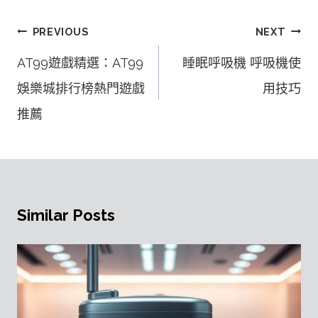
文
PREVIOUS
NEXT
章
AT99遊戲精選：AT99
睡眠呼吸機 呼吸機使
導
娛樂城排行榜熱門遊戲
用技巧
覽
推薦
Similar Posts