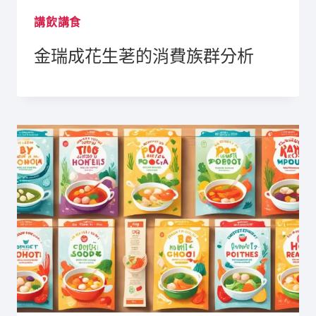
講飲講食
金瑞成花生荖的消費族群分析