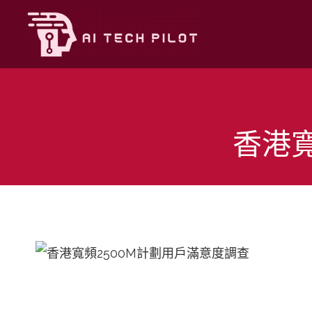
Skip
to
content
香港寬