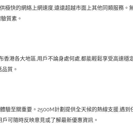
M 計劃能夠提供極快的網絡上網速度,遠遠超越市面上其他同類
體驗質素。
絡覆蓋範圍遍布香港各大地區,用戶不論身處何處,都能輕鬆享受高
活品質。
務對用戶體驗至關重要。2500M計劃提供全天候的熱線支援
詢系統,用戶可隨時反映意見或了解最新優惠資訊。