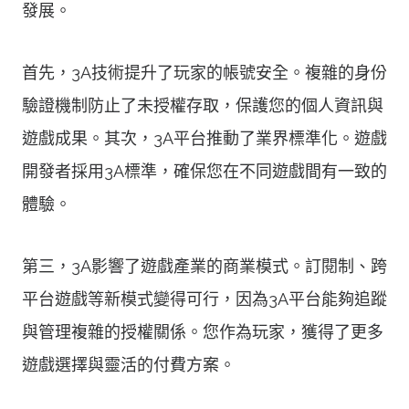
發展。
首先，3A技術提升了玩家的帳號安全。複雜的身份
驗證機制防止了未授權存取，保護您的個人資訊與
遊戲成果。其次，3A平台推動了業界標準化。遊戲
開發者採用3A標準，確保您在不同遊戲間有一致的
體驗。
第三，3A影響了遊戲產業的商業模式。訂閱制、跨
平台遊戲等新模式變得可行，因為3A平台能夠追蹤
與管理複雜的授權關係。您作為玩家，獲得了更多
遊戲選擇與靈活的付費方案。