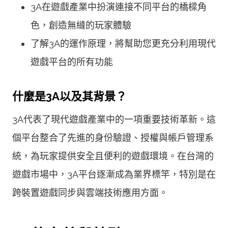
3A在遊戲產業中扮演連接不同平台的橋樑角
色，創造無縫的玩家體驗
了解3A的運作原理，將幫助您更充分利用現代
遊戲平台的所有功能
什麼是3A以及其背景？
3A代表了現代遊戲產業中的一項重要技術革新。這
個平台整合了先進的身份驗證、授權與帳戶管理系
統，為玩家提供安全且便利的遊戲環境。在台灣的
遊戲市場中，3A平台逐漸成為業界標竿，特別是在
跨裝置遊戲同步與雲端技術應用方面。