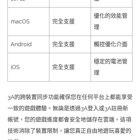
優化的效能管
macOS
完全支援
理
Android
完全支援
觸控優化介面
穩定的電池管
iOS
完全支援
理
3A的跨裝置同步功能確保您在任何平台上都能享受
一致的遊戲體驗。無論是透過3A登入或3A註冊新
帳號，您的遊戲進度都會安全地儲存在雲端。這項
技術消除了裝置限制，讓您真正自由地遊玩喜愛的