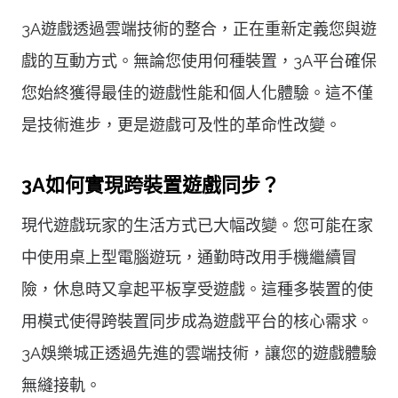
3A遊戲透過雲端技術的整合，正在重新定義您與遊
戲的互動方式。無論您使用何種裝置，3A平台確保
您始終獲得最佳的遊戲性能和個人化體驗。這不僅
是技術進步，更是遊戲可及性的革命性改變。
3A如何實現跨裝置遊戲同步？
現代遊戲玩家的生活方式已大幅改變。您可能在家
中使用桌上型電腦遊玩，通勤時改用手機繼續冒
險，休息時又拿起平板享受遊戲。這種多裝置的使
用模式使得跨裝置同步成為遊戲平台的核心需求。
3A娛樂城正透過先進的雲端技術，讓您的遊戲體驗
無縫接軌。