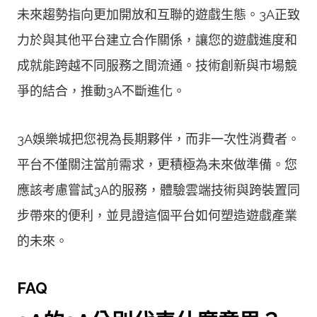
未來趨勢指向更加開放和互聯的遊戲生態。3A正致
力於與其他平台建立合作關係，讓您的遊戲進度和
成就能跨越不同服務之間流通。技術創新與市場競
爭的結合，推動3A不斷進化。
3A娛樂城把您視為長期夥伴，而非一次性消費者。
平台不僅關注當前需求，更積極為未來做準備。您
應該考慮嘗試3A的服務，體驗雲端技術與跨裝置同
步帶來的便利，並見證這個平台如何塑造遊戲產業
的未來。
FAQ