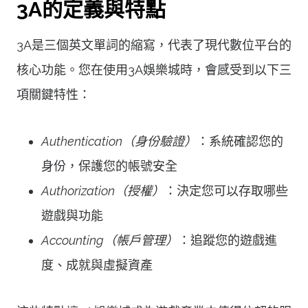
3A的定義與特點
3A是三個英文單詞的縮寫，代表了現代數位平台的
核心功能。您在使用3A娛樂城時，會感受到以下三
項關鍵特性：
Authentication（身份驗證）
：系統確認您的
身份，保護您的帳號安全
Authorization（授權）
：決定您可以存取哪些
遊戲與功能
Accounting（帳戶管理）
：追蹤您的遊戲進
度、成就與虛擬資產