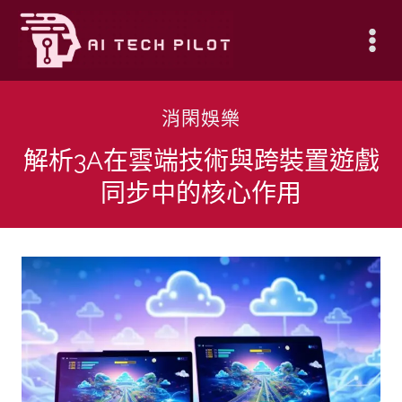
Skip
to
content
消閑娛樂
解析3A在雲端技術與跨裝置遊戲
同步中的核心作用