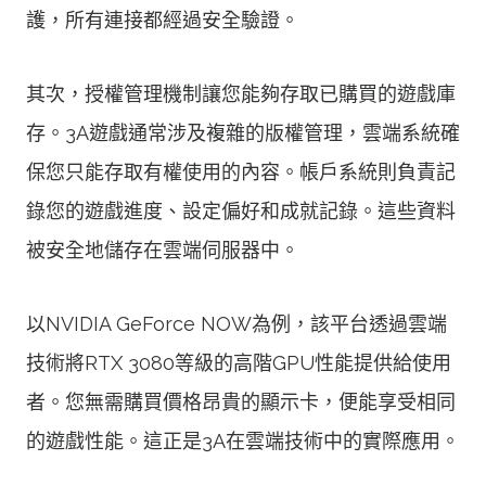
護，所有連接都經過安全驗證。
其次，授權管理機制讓您能夠存取已購買的遊戲庫
存。3A遊戲通常涉及複雜的版權管理，雲端系統確
保您只能存取有權使用的內容。帳戶系統則負責記
錄您的遊戲進度、設定偏好和成就記錄。這些資料
被安全地儲存在雲端伺服器中。
以NVIDIA GeForce NOW為例，該平台透過雲端
技術將RTX 3080等級的高階GPU性能提供給使用
者。您無需購買價格昂貴的顯示卡，便能享受相同
的遊戲性能。這正是3A在雲端技術中的實際應用。