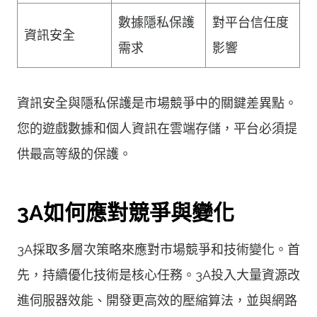
數據隱私保護
對平台信任度
資訊安全
需求
影響
資訊安全與隱私保護是市場競爭中的關鍵差異點。
您的遊戲數據和個人資訊在雲端存儲，平台必須提
供最高等級的保護。
3A如何應對競爭與變化
3A採取多層次策略來應對市場競爭和技術變化。首
先，持續優化技術是核心任務。3A投入大量資源改
進伺服器效能、開發更高效的壓縮算法，並與網路