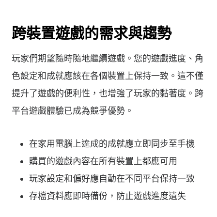
跨裝置遊戲的需求與趨勢
玩家們期望隨時隨地繼續遊戲。您的遊戲進度、角
色設定和成就應該在各個裝置上保持一致。這不僅
提升了遊戲的便利性，也增強了玩家的黏著度。跨
平台遊戲體驗已成為競爭優勢。
在家用電腦上達成的成就應立即同步至手機
購買的遊戲內容在所有裝置上都應可用
玩家設定和偏好應自動在不同平台保持一致
存檔資料應即時備份，防止遊戲進度遺失