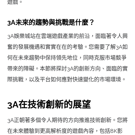
遊戲。
3A未來的趨勢與挑戰是什麼？
3A娛樂城站在雲端遊戲產業的前沿，面臨著令人興
奮的發展機遇和實實在在的考驗。您需要了解3A如
何在未來趨勢中保持領先地位，同時克服市場競爭
帶來的障礙。本節將探討3A的創新方向、面臨的實
際挑戰，以及平台如何應對快速變化的市場環境。
3A在技術創新的展望
3A正朝著多個令人期待的方向推進技術創新。您將
在未來體驗到更高解析度的遊戲內容，包括8K影