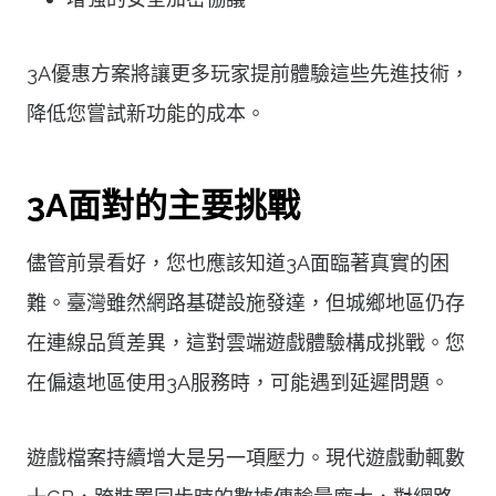
3A優惠方案將讓更多玩家提前體驗這些先進技術，
降低您嘗試新功能的成本。
3A面對的主要挑戰
儘管前景看好，您也應該知道3A面臨著真實的困
難。臺灣雖然網路基礎設施發達，但城鄉地區仍存
在連線品質差異，這對雲端遊戲體驗構成挑戰。您
在偏遠地區使用3A服務時，可能遇到延遲問題。
遊戲檔案持續增大是另一項壓力。現代遊戲動輒數