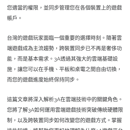
您適當的權限，並同步管理您在各個裝置上的遊戲
帳戶。
台灣的遊戲玩家面臨一個重要的選擇時刻。隨著雲
端遊戲成為主流趨勢，跨裝置同步已不再是奢侈功
能，而是基本需求。3A透過其強大的雲端基礎設
施，讓您可以在手機、平板和桌電之間自由切換，
而您的遊戲進度始終保持同步。
這篇文章將深入解析3A在雲端技術中的關鍵角色。
您將了解3A如何運用雲端遊戲技術突破傳統硬體限
制，以及跨裝置同步如何改變您的遊戲方式。掌握