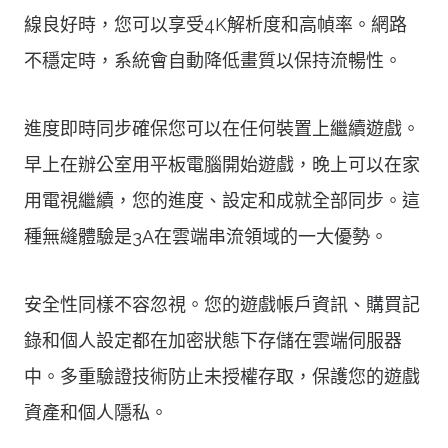
線良好時，您可以享受4K解析度和高幀率。網路
不穩定時，系統會自動降低畫質以保持流暢性。
進度即時同步確保您可以在任何裝置上繼續遊戲。
早上在辦公室用平板電腦開始遊戲，晚上可以在家
用電視繼續，您的進度、設定和成就全部同步。這
種無縫體驗是3A在雲端串流領域的一大優勢。
安全性同樣不容忽視。您的遊戲帳戶資訊、購買記
錄和個人設定都在加密狀態下存儲在雲端伺服器
中。多重驗證技術防止未授權存取，保護您的遊戲
資產和個人隱私。