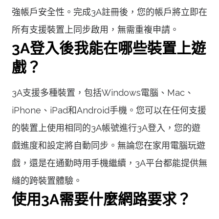
強帳戶安全性。完成3A註冊後，您的帳戶將立即在
所有支援裝置上同步啟用，無需重複申請。
3A登入後我能在哪些裝置上遊
戲？
3A支援多種裝置，包括Windows電腦、Mac、
iPhone、iPad和Android手機。您可以在任何支援
的裝置上使用相同的3A帳號進行3A登入，您的遊
戲進度和設定將自動同步。無論您在家用電腦玩遊
戲，還是在通勤時用手機繼續，3A平台都能提供無
縫的跨裝置體驗。
使用3A需要什麼網路要求？