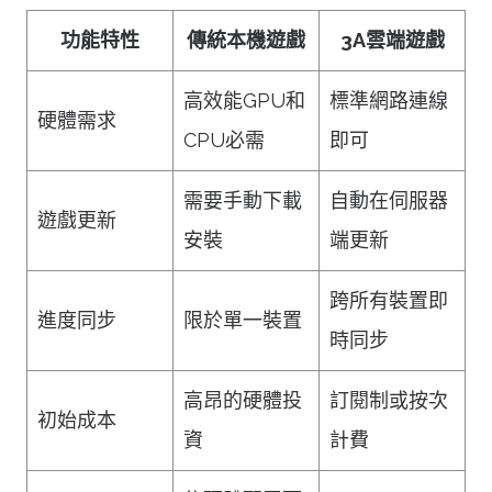
功能特性
傳統本機遊戲
3A雲端遊戲
高效能GPU和
標準網路連線
硬體需求
CPU必需
即可
需要手動下載
自動在伺服器
遊戲更新
安裝
端更新
跨所有裝置即
進度同步
限於單一裝置
時同步
高昂的硬體投
訂閱制或按次
初始成本
資
計費