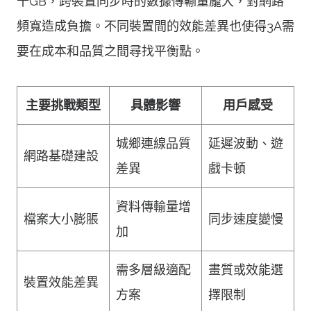
十GB，跨裝置同步時的數據傳輸量龐大，對網路
頻寬造成負擔。不同裝置間的效能差異也使得3A需
要在成本和品質之間尋找平衡點。
主要挑戰類型
具體影響
用戶感受
城鄉連線品質
延遲波動、遊
網路基礎建設
差異
戲卡頓
資料傳輸量增
檔案大小膨脹
同步速度變慢
加
需多層級適配
畫質或效能選
裝置效能差異
方案
擇限制