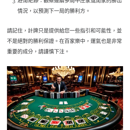
莊閒紀錄：
觀察連續多局中庄家或閒家的勝出
情況，以預測下一局的勝利方。
請記住，計牌只是提供給您一些指引和可能性，並
不是絕對的勝利保證。在百家樂中，運氣也是非常
重要的成分，請謹慎下注。