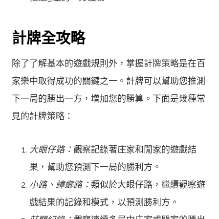
計牌全攻略
除了了解基本的遊戲規則外，掌握計牌策略是在百
家樂中取得成功的關鍵之一。計牌可以幫助您推測
下一局的勝出一方，增加您的勝算。下面是幾種常
見的計牌策略：
大眼仔路：
觀察記錄著庄家和閒家的遊戲結
果，幫助您預測下一局的勝利方。
小路、蟑螂路：
類似於大眼仔路，繼續觀察遊
戲結果的記錄和模式，以預測勝利方。