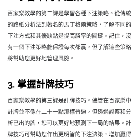
百家樂教學的第二課是學習各種下注策略。從傳統
的路紙分析法到著名的馬丁格爾策略，了解不同的
下注方式和其優缺點是提高勝率的關鍵。記住，沒
有一個下注策略能保證每次都贏，但了解這些策略
將幫助您更好地管理風險。
3. 掌握計牌技巧
百家樂教學的第三課是計牌技巧。儘管在百家樂中
計牌並不像在二十一點那樣普遍，但透過觀察和分
析已出的牌，您可以更好地預測下一局的結果。計
牌技巧可幫助您作出更明智的下注決策，增加贏得