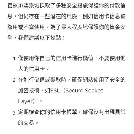
管BCR娛樂城採取了多種安全措施保護你的付款信
息，但仍存在一些潛在的風險，例如信用卡信息被
盜用或不當使用。為了最大程度地保護你的資金安
全，我們建議以下幾點：
僅使用你自己的信用卡進行儲值，不要使用他
人的信用卡。
在進行儲值或提款時，確保網站使用了安全的
加密技術，如SSL（Secure Socket
Layer）。
定期檢查你的信用卡帳單，確保沒有出現異常
的交易。