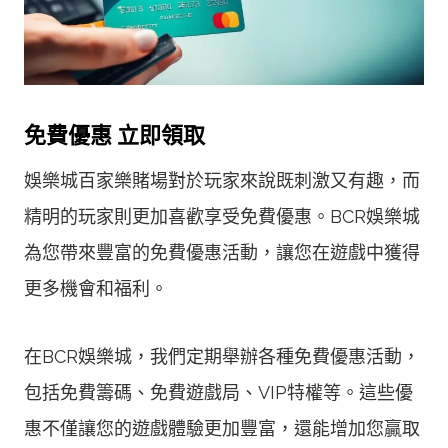
免費優惠 立即領取
娛樂城百家樂賭場對於玩家來說既刺激又有趣，而
精明的玩家則更加喜歡享受免費優惠。BCR娛樂城
為您帶來豐富的免費優惠活動，讓您在遊戲中獲得
更多機會和福利。
在BCR娛樂城，我們定期舉辦各種免費優惠活動，
包括免費籌碼、免費遊戲局、VIP特權等。這些優
惠不僅讓您的遊戲體驗更加豐富，還能增加您贏取