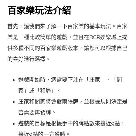
百家樂玩法介紹
首先，讓我們來了解一下百家樂的基本玩法。百家
樂是一種比較簡單的遊戲，並且在BCR娛樂城上提
供多種不同的百家樂遊戲版本，讓您可以根據自己
的喜好進行選擇。
遊戲開始時，您需要下注在「庄家」、「閒
家」或「和局」。
庄家和閒家將會發兩張牌，並根據規則決定是
否需要再發牌。
遊戲的目標是根據手中的牌點數來接近9點，
接近9點的一方獲勝。