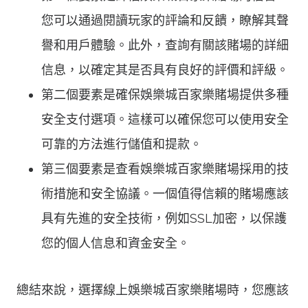
您可以通過閱讀玩家的評論和反饋，瞭解其聲
譽和用戶體驗。此外，查詢有關該賭場的詳細
信息，以確定其是否具有良好的評價和評級。
第二個要素是確保娛樂城百家樂賭場提供多種
安全支付選項。這樣可以確保您可以使用安全
可靠的方法進行儲值和提款。
第三個要素是查看娛樂城百家樂賭場採用的技
術措施和安全協議。一個值得信賴的賭場應該
具有先進的安全技術，例如SSL加密，以保護
您的個人信息和資金安全。
總結來說，選擇線上娛樂城百家樂賭場時，您應該