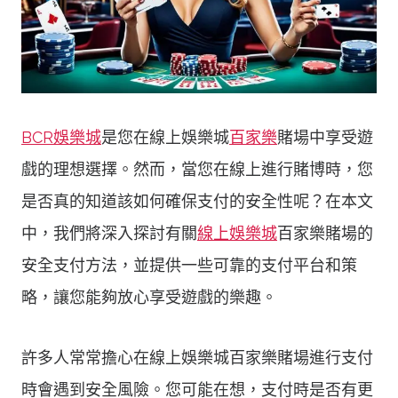
BCR娛樂城
是您在線上娛樂城
百家樂
賭場中享受遊
戲的理想選擇。然而，當您在線上進行賭博時，您
是否真的知道該如何確保支付的安全性呢？在本文
中，我們將深入探討有關
線上娛樂城
百家樂賭場的
安全支付方法，並提供一些可靠的支付平台和策
略，讓您能夠放心享受遊戲的樂趣。
許多人常常擔心在線上娛樂城百家樂賭場進行支付
時會遇到安全風險。您可能在想，支付時是否有更