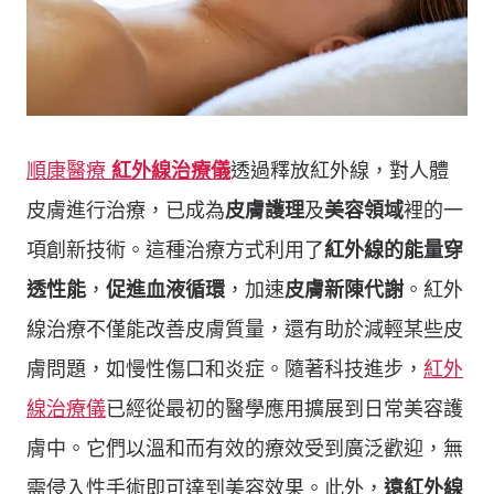
順康醫療
紅外線治療儀
透過釋放紅外線，對人體
皮膚進行治療，已成為
皮膚護理
及
美容領域
裡的一
項創新技術。這種治療方式利用了
紅外線的能量穿
透性能
，
促進血液循環
，加速
皮膚新陳代謝
。紅外
線治療不僅能改善皮膚質量，還有助於減輕某些皮
膚問題，如慢性傷口和炎症。隨著科技進步，
紅外
線治療儀
已經從最初的醫學應用擴展到日常美容護
膚中。它們以溫和而有效的療效受到廣泛歡迎，無
需侵入性手術即可達到美容效果。此外，
遠紅外線