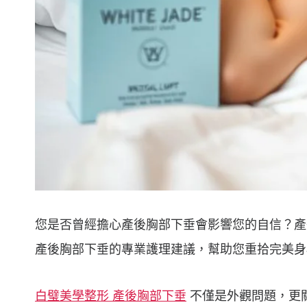
您是否曾經擔心產後胸部下垂會影響您的自信？產
產後胸部下垂的專業護理建議，幫助您重拾完美身
白璧美學整形
產後胸部下垂
不僅是外觀問題，更