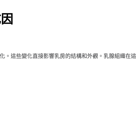
成因
化。這些變化直接影響乳房的結構和外觀。乳腺組織在