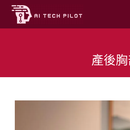
Skip
to
content
產後胸