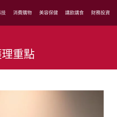
科技
消費購物
美容保健
講飲講食
財務投資
護理重點