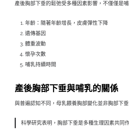
產後胸部下垂的鬆弛受多種因素影響，不僅僅是哺
年齡：隨著年齡增長，皮膚彈性下降
遺傳基因
體重波動
懷孕次數
哺乳持續時間
產後胸部下垂與哺乳的關係
與普遍認知不同，母乳餵養胸部變化並非胸部下垂
科學研究表明，胸部下垂是多種生理因素共同