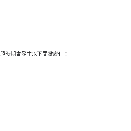
這段時期會發生以下關鍵變化：