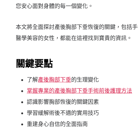
您安心面對身體的每一個變化。
本文將全面探討產後胸部下垂恢復的關鍵，包括手
醫學美容的女性，都能在這裡找到寶貴的資訊。
關鍵要點
了解
產後胸部下垂
的生理變化
掌握專業的
產後胸部下垂
手術前後護理方法
認識影響胸部恢復的關鍵因素
學習緩解術後不適的實用技巧
重建身心自信的全面指南