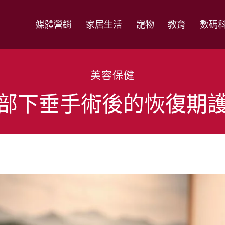
媒體營銷
家居生活
寵物
教育
數碼
美容保健
部下垂手術後的恢復期