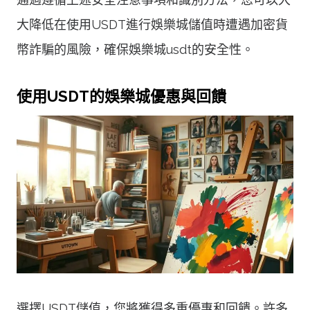
大降低在使用USDT進行娛樂城儲值時遭遇加密貨
幣詐騙的風險，確保娛樂城usdt的安全性。
使用USDT的娛樂城優惠與回饋
選擇USDT儲值，您將獲得多重優惠和回饋。許多