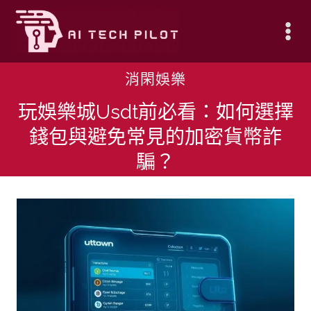
Skip
to
content
消閑娛樂
玩娛樂城usdt前必看：如何選擇
錢包與避免常見的加密貨幣詐
騙？