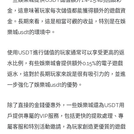
金，這意味著玩家每次儲值都能獲得額外的遊戲資
金。長期來看，這是相當可觀的收益，特別是在娛
樂城usdt的環境中。
使用USDT進行儲值的玩家通常可以享受更高的返
水比例，有些娛樂城會提供額外0.15%的電子遊戲
返水，這對於長期玩家來說是很有吸引力的，並進
一步強化了娛樂城usdt的優勢。
除了直接的金錢優惠外，一些娛樂城還為USDT用
戶提供專屬的VIP服務，包括更快的提款處理、專
屬客服和特別活動邀請，為玩家創造更優質的遊戲