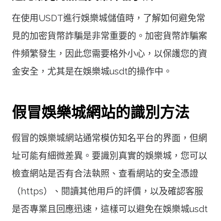
在使用USDT進行娛樂城儲值時，了解如何避免常
見的加密貨幣詐騙是非常重要的。加密貨幣詐騙案
件頻繁發生，因此您需要格外小心，以保護您的資
金安全，尤其是在娛樂城usdt的操作中。
假冒娛樂城網站的識別方法
假冒的娛樂城網站通常模仿知名平台的界面，但網
址可能有細微差異。要識別真實的娛樂城，您可以
檢查網站是否有合法執照、查看網站的安全憑證
（https）、閱讀其他用戶的評價，以及確認客服
是否專業且回應迅速，這樣可以避免在娛樂城usdt