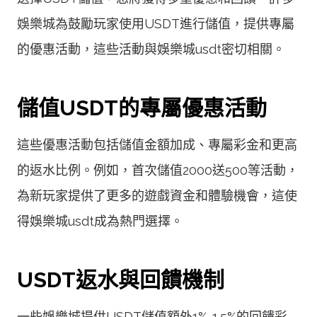
娛樂城為鼓勵玩家使用USDT進行儲值，提供專屬
的優惠活動，這些活動與娛樂城usdt密切相關。
儲值USDT的專屬優惠活動
這些優惠活動包括儲值金額加成、專屬彩金和更高
的返水比例。例如，首次儲值2000送500等活動，
為新玩家提供了更多的遊戲資金和體驗機會，這使
得娛樂城usdt成為熱門選擇。
USDT返水與回饋機制
一些娛樂城提供USDT儲值額外1%-1.5%的回饋彩