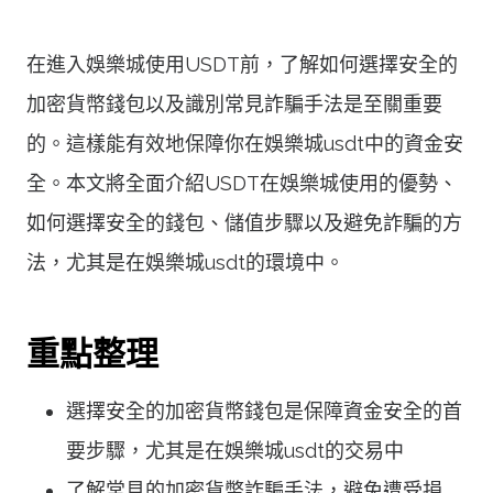
在進入娛樂城使用USDT前，了解如何選擇安全的
加密貨幣錢包以及識別常見詐騙手法是至關重要
的。這樣能有效地保障你在娛樂城usdt中的資金安
全。本文將全面介紹USDT在娛樂城使用的優勢、
如何選擇安全的錢包、儲值步驟以及避免詐騙的方
法，尤其是在娛樂城usdt的環境中。
重點整理
選擇安全的加密貨幣錢包是保障資金安全的首
要步驟，尤其是在娛樂城usdt的交易中
了解常見的加密貨幣詐騙手法，避免遭受損