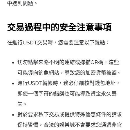
中遇到問題。
交易過程中的安全注意事項
在進行USDT交易時，您需要注意以下幾點：
切勿點擊來路不明的連結或掃描QR碼，這些
可能導向釣魚網站，導致您的加密貨幣被盜。
進行USDT轉帳時，務必仔細核對錢包地址，
即使一個字符的錯誤也可能導致資金永久丟
失。
對於要求私下交易或提供特殊優惠條件的請求
保持警惕，合法的娛樂城不會要求您通過非官