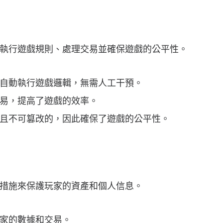
執行遊戲規則、處理交易並確保遊戲的公平性。
自動執行遊戲邏輯，無需人工干預。
易，提高了遊戲的效率。
且不可篡改的，因此確保了遊戲的公平性。
措施來保護玩家的資產和個人信息。
家的數據和交易。