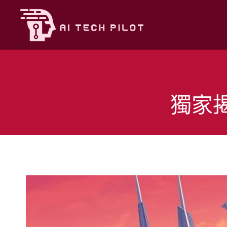
Skip
to
content
獨家