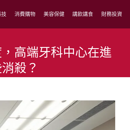
科技
消費購物
美容保健
講飲講食
財務投資
度，高端牙科中心在進
些消殺？