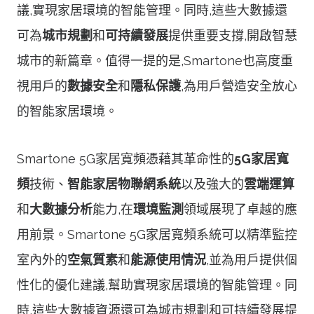
議,實現家居環境的智能管理。同時,這些大數據還
可為
城市規劃
和
可持續發展
提供重要支撐,開啟智慧
城市的新篇章。值得一提的是,Smartone也高度重
視用戶的
數據安全
和
隱私保護
,為用戶營造安全放心
的智能家居環境。
Smartone 5G家居寬頻憑藉其革命性的
5G家居寬
頻
技術、
智能家居物聯網系統
以及強大的
雲端運算
和
大數據分析
能力,在
環境監測
領域展現了卓越的應
用前景。Smartone 5G家居寬頻系統可以精準監控
室內外的
空氣質素
和
能源使用情況
,並為用戶提供個
性化的優化建議,幫助實現家居環境的智能管理。同
時,這些大數據資源還可為城市規劃和可持續發展提