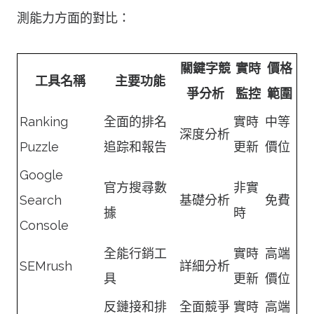
測能力方面的對比：
關鍵字競
實時
價格
工具名稱
主要功能
爭分析
監控
範圍
Ranking
全面的排名
實時
中等
深度分析
Puzzle
追踪和報告
更新
價位
Google
官方搜尋數
非實
Search
基礎分析
免費
據
時
Console
全能行銷工
實時
高端
SEMrush
詳細分析
具
更新
價位
反鏈接和排
全面競爭
實時
高端