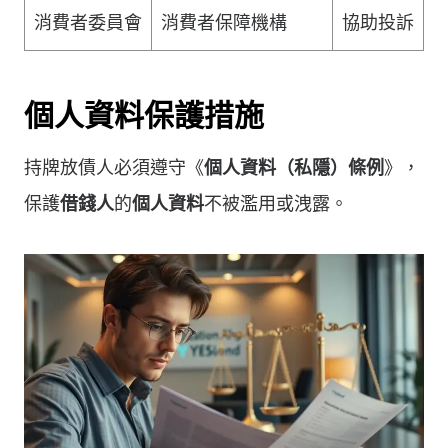
消費者委員會
消費者保障機構
協助投訴
個人資料保護措施
持牌放債人必須遵守《
個人資料（私隱）條例
》，
保護
借錢人
的
個人資料
不被濫用或洩露。