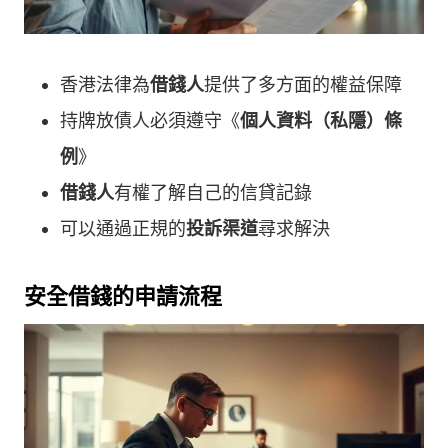
香港法律為
借錢人
提供了多方面的權益保障
持牌放債人必須遵守《
個人資料（私隱）條
例
》
借錢人
有權了解自己的信貸記錄
可以通過正規的
投訴渠道
尋求解決
安全借錢的申請流程