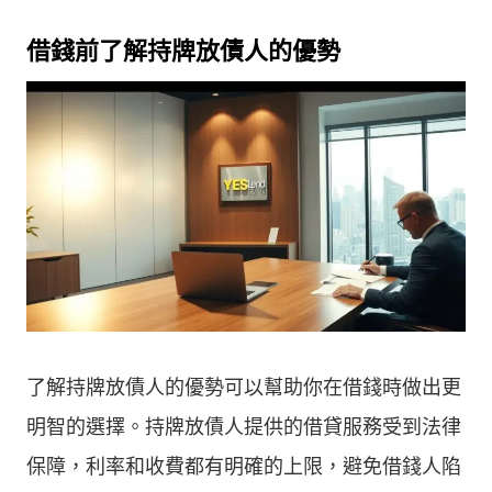
借錢前了解持牌放債人的優勢
了解持牌放債人的優勢可以幫助你在借錢時做出更
明智的選擇。持牌放債人提供的借貸服務受到法律
保障，利率和收費都有明確的上限，避免借錢人陷