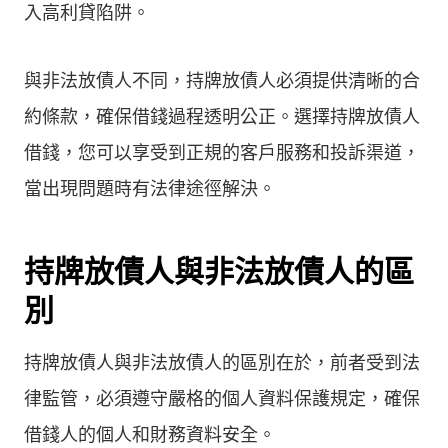
入高利貸陷阱。
與非法放債人不同，持牌放債人必須提供清晰的合
約條款，確保借錢過程透明公正。選擇持牌放債人
借錢，您可以享受到正規的客戶服務和投訴渠道，
當出現問題時有法律途徑解決。
持牌放債人與非法放債人的區
別
持牌放債人與非法放債人的區別在於，前者受到法
律監管，必須遵守嚴格的個人資料保護規定，確保
借錢人的個人和財務資料安全。