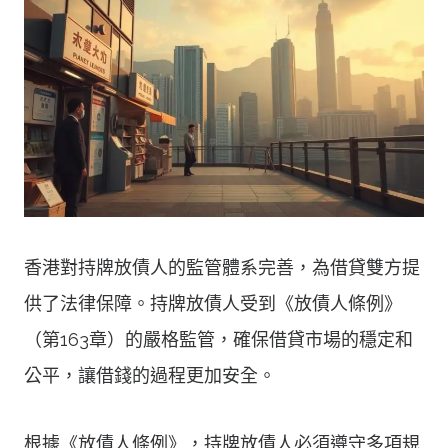
香港對持牌放債人的監管體系完善，為借貸雙方提
供了法律保障。持牌放債人受到《放債人條例》
（第163章）的嚴格監管，確保借貸市場的穩定和
公平，讓借錢的過程更加安全。
根據《放債人條例》，持牌放債人必須遵守多項規