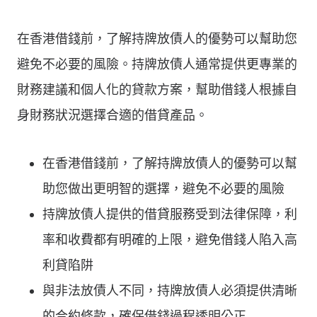
在香港借錢前，了解持牌放債人的優勢可以幫助您
避免不必要的風險。持牌放債人通常提供更專業的
財務建議和個人化的貸款方案，幫助借錢人根據自
身財務狀況選擇合適的借貸產品。
在香港借錢前，了解持牌放債人的優勢可以幫
助您做出更明智的選擇，避免不必要的風險
持牌放債人提供的借貸服務受到法律保障，利
率和收費都有明確的上限，避免借錢人陷入高
利貸陷阱
與非法放債人不同，持牌放債人必須提供清晰
的合約條款，確保借錢過程透明公正