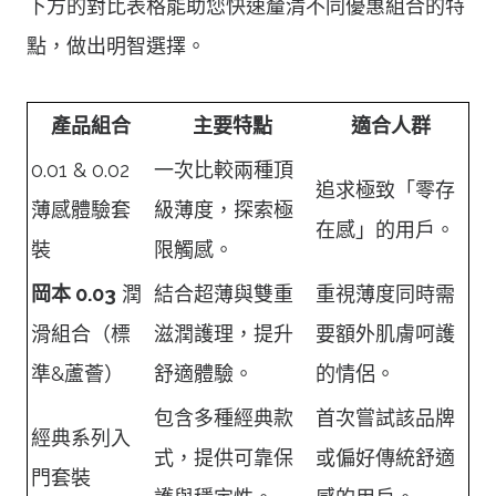
下方的對比表格能助您快速釐清不同優惠組合的特
點，做出明智選擇。
產品組合
主要特點
適合人群
0.01 & 0.02
一次比較兩種頂
追求極致「零存
薄感體驗套
級薄度，探索極
在感」的用戶。
裝
限觸感。
岡本 0.03
潤
結合超薄與雙重
重視薄度同時需
滑組合（標
滋潤護理，提升
要額外肌膚呵護
準&蘆薈）
舒適體驗。
的情侶。
包含多種經典款
首次嘗試該品牌
經典系列入
式，提供可靠保
或偏好傳統舒適
門套裝