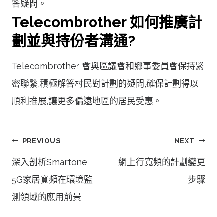
答疑問。
Telecombrother 如何推廣計
劃並與持份者溝通?
Telecombrother 會與區議會和鄉事委員會保持緊
密聯繫,積極解答村民對計劃的疑問,確保計劃得以
順利推展,讓更多偏遠地區的居民受惠。
文
PREVIOUS
NEXT
章
深入剖析Smartone
網上行寬頻的計劃變更
導
5G家居寬頻在環境監
步驟
覽
測領域的應用前景