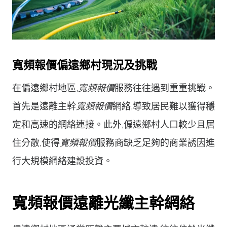
寬頻報價偏遠鄉村現況及挑戰
在偏遠鄉村地區,
寬頻報價
服務往往遇到重重挑戰。
首先是遠離主幹
寬頻報價
網絡,導致居民難以獲得穩
定和高速的網絡連接。此外,偏遠鄉村人口較少且居
住分散,使得
寬頻報價
服務商缺乏足夠的商業誘因進
行大規模網絡建設投資。
寬頻報價遠離光纖主幹網絡