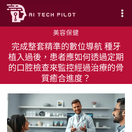
Skip
to
content
美容保健
完成整套精準的數位導航 種牙
植入過後，患者應如何透過定期
的口腔檢查來監控經過治療的骨
質癒合進度？