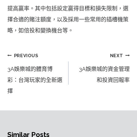
提高贏率。其中包括設定贏得目標和損失限制，選
擇合適的賭注額度，以及採用一些常用的插槽機策
略，如倍投和變換機台等。
文
PREVIOUS
NEXT
章
3A娛樂城的體育博
3A娛樂城的資金管理
導
彩：台灣玩家的全新選
和投資回報率
覽
擇
Similar Posts