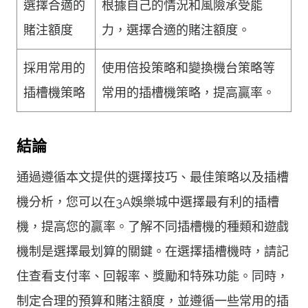
選擇合適的
根據自己的情況和風險承受能
賭注額度
力，選擇合適的賭注額度。
採用常用的
使用倍投策略和變換機台策略等
插槽機策略
常用的插槽機策略，提高贏率。
結論
通過遵循本文提供的選擇技巧、最佳策略以及插槽
機分析，您可以在3A娛樂城中選擇最有利的插槽
機，提高您的贏率。了解不同插槽機的種類和遊戲
機制是選擇最划算的關鍵。在選擇插槽機時，請記
住查看支付率、回報率、獎勵和特殊功能。同時，
制定合理的預算和賭注額度，並遵循一些常用的插