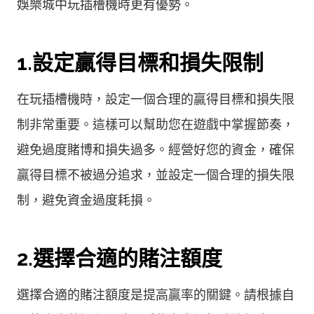
娛樂城中玩插槽機時更有優勢。
1.設定贏得目標和損失限制
在玩插槽機時，設定一個合理的贏得目標和損失限
制非常重要。這樣可以幫助您在遊戲中掌握節奏，
避免過度賭博和損失過多。經營好您的資金，確保
贏得目標不被過分追求，並設定一個合理的損失限
制，避免資金過度耗損。
2.選擇合適的賭注額度
選擇合適的賭注額度是提高贏率的關鍵。請根據自