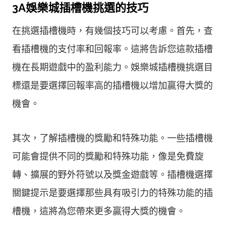
3A娛樂城插槽機挑選的技巧
在挑選插槽機時，有幾個技巧可以考慮。首先，查
看插槽機的支付率和回報率。這將告訴您這款插槽
機在長期遊戲中的盈利能力。娛樂城插槽機挑選目
標還是要選擇回報率高的插槽機以增加贏得大獎的
機會。
其次，了解插槽機的獎勵和特殊功能。一些插槽機
可能會提供不同的獎勵和特殊功能，像是免費旋
轉、擴展的野外符號以及獎金遊戲等。插槽機選擇
關鍵提示是要選擇那些具有吸引力的特殊功能的插
槽機，這將為您帶來更多贏得大獎的機會。