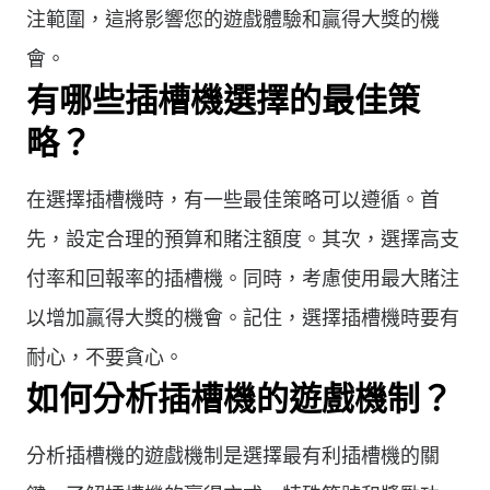
注範圍，這將影響您的遊戲體驗和贏得大獎的機
會。
有哪些插槽機選擇的最佳策
略？
在選擇插槽機時，有一些最佳策略可以遵循。首
先，設定合理的預算和賭注額度。其次，選擇高支
付率和回報率的插槽機。同時，考慮使用最大賭注
以增加贏得大獎的機會。記住，選擇插槽機時要有
耐心，不要貪心。
如何分析插槽機的遊戲機制？
分析插槽機的遊戲機制是選擇最有利插槽機的關