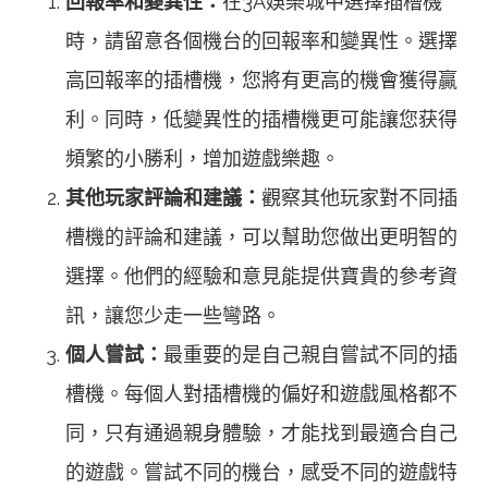
回報率和變異性：
在3A娛樂城中選擇插槽機
時，請留意各個機台的回報率和變異性。選擇
高回報率的插槽機，您將有更高的機會獲得贏
利。同時，低變異性的插槽機更可能讓您获得
頻繁的小勝利，增加遊戲樂趣。
其他玩家評論和建議：
觀察其他玩家對不同插
槽機的評論和建議，可以幫助您做出更明智的
選擇。他們的經驗和意見能提供寶貴的參考資
訊，讓您少走一些彎路。
個人嘗試：
最重要的是自己親自嘗試不同的插
槽機。每個人對插槽機的偏好和遊戲風格都不
同，只有通過親身體驗，才能找到最適合自己
的遊戲。嘗試不同的機台，感受不同的遊戲特