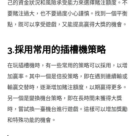
己的資金狀況和風險承受能力來選擇賭注額度。不
要賭注過大，也不要過度小心謹慎。找到一個平衡
點，既可以享受遊戲，又能提高贏得大獎的機會。
3.採用常用的插槽機策略
在玩插槽機時，有一些常用的策略可以採用，以增
加贏率。其中一個是倍投策略，即在遇到連續輸或
輸贏交替時，逐漸增加賭注額度，以期贏得更多。
另一個是變換機台策略，即在長時間未獲得大獎
時，嘗試換一臺機台進行遊戲。這樣可以增加獎勵
和特殊功能的機會。