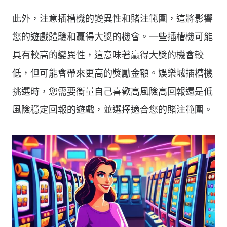
此外，注意插槽機的變異性和賭注範圍，這將影響
您的遊戲體驗和贏得大獎的機會。一些插槽機可能
具有較高的變異性，這意味著贏得大獎的機會較
低，但可能會帶來更高的獎勵金額。娛樂城插槽機
挑選時，您需要衡量自己喜歡高風險高回報還是低
風險穩定回報的遊戲，並選擇適合您的賭注範圍。