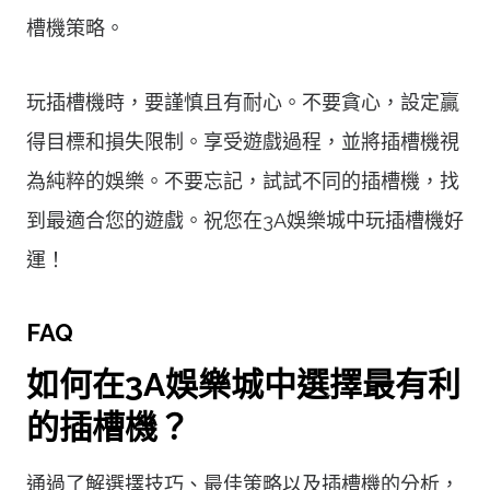
槽機策略。
玩插槽機時，要謹慎且有耐心。不要貪心，設定贏
得目標和損失限制。享受遊戲過程，並將插槽機視
為純粹的娛樂。不要忘記，試試不同的插槽機，找
到最適合您的遊戲。祝您在3A娛樂城中玩插槽機好
運！
FAQ
如何在3A娛樂城中選擇最有利
的插槽機？
通過了解選擇技巧、最佳策略以及插槽機的分析，