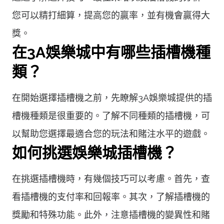
您可以精打細算，提高您的贏率，並有機會贏得大
獎。
在3A娛樂城中有哪些插槽機種
類？
在開始選擇插槽機之前，先瞭解3A娛樂城提供的插
槽機種類是很重要的。了解不同種類的插槽機，可
以幫助您選擇最適合您的玩法和賭注水平的遊戲。
如何挑選娛樂城插槽機？
在挑選插槽機時，有幾個技巧可以考慮。首先，查
看插槽機的支付率和回報率。其次，了解插槽機的
獎勵和特殊功能。此外，注意插槽機的變異性和賭