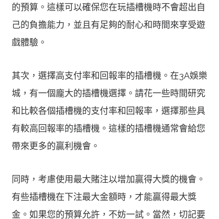
的預算。這樣可以確保您在玩插槽機時不會超出自
己的負擔能力，並且有足夠的耐心和時間來享受遊
戲體驗。
其次，選擇高支付率和回報率的插槽機。在3A娛樂
城，有一個龐大的插槽機選擇。請花一些時間研究
和比較各個插槽機的支付率和回報率，選擇那些具
有較高回報率的插槽機。這樣的插槽機通常會給您
帶來更多的贏利機會。
同時，考慮使用最大賭注以增加贏得大獎的機會。
有些插槽機在下注最大金額時，才能贏得最大獎
金。如果您的預算允許，不妨一試。當然，切記要