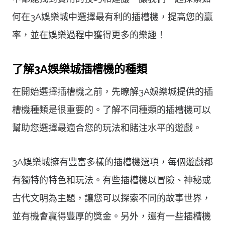
何在3A娛樂城中選擇最有利的插槽機，提高您的贏
率，並在娛樂過程中獲得更多的樂趣！
了解3A娛樂城插槽機的種類
在開始選擇插槽機之前，先瞭解3A娛樂城提供的插
槽機種類是很重要的。了解不同種類的插槽機可以
幫助您選擇最適合您的玩法和賭注水平的遊戲。
3A娛樂城擁有豐富多樣的插槽機選項，每個遊戲都
有獨特的特色和玩法。有些插槽機以冒險、神秘或
古代文明為主題，讓您可以探索不同的故事世界，
並有機會贏得豐厚的獎金。另外，還有一些插槽機