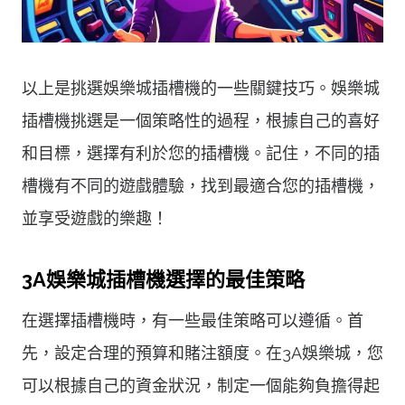
以上是挑選娛樂城插槽機的一些關鍵技巧。娛樂城
插槽機挑選是一個策略性的過程，根據自己的喜好
和目標，選擇有利於您的插槽機。記住，不同的插
槽機有不同的遊戲體驗，找到最適合您的插槽機，
並享受遊戲的樂趣！
3A娛樂城插槽機選擇的最佳策略
在選擇插槽機時，有一些最佳策略可以遵循。首
先，設定合理的預算和賭注額度。在3A娛樂城，您
可以根據自己的資金狀況，制定一個能夠負擔得起