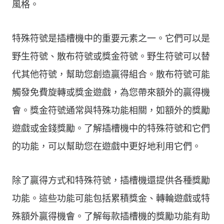
風格。
特殊符號是插槽機中的重要元素之一。它們可以是
野生符號、散布符號或獎金符號。野生符號可以替
代其他符號，幫助您創造贏得組合。散布符號可能
觸發免費旋轉或獎金遊戲，為您帶來額外的贏得機
會。獎金符號通常與特殊功能相關，如額外的獎勵
遊戲或金錢獎勵。了解插槽機中的特殊符號和它們
的功能，可以幫助您在遊戲中更好地利用它們。
除了贏得方式和特殊符號，插槽機還提供各種獎勵
功能。這些功能可能包括累積獎金、轉輪遊戲或特
殊額外贏得機會。了解每款插槽機的獎勵功能有助