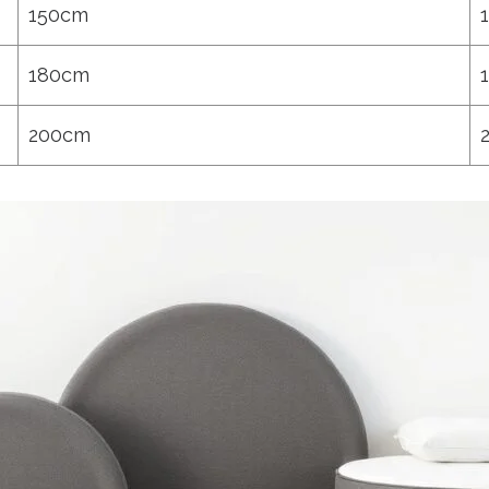
150cm
180cm
200cm