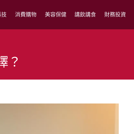
科技
消費購物
美容保健
講飲講食
財務投資
擇？