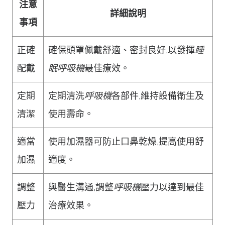
注意
詳細說明
事項
正確
確保頭罩佩戴舒適、密封良好,以發揮
睡
配戴
眠呼吸機
最佳療效。
定期
定期清洗
呼吸機
各部件,維持設備衛生及
清潔
使用壽命。
適當
使用加濕器可防止口鼻乾燥,提高使用舒
加濕
適度。
調整
與醫生溝通,調整
呼吸機
壓力以達到最佳
壓力
治療效果。