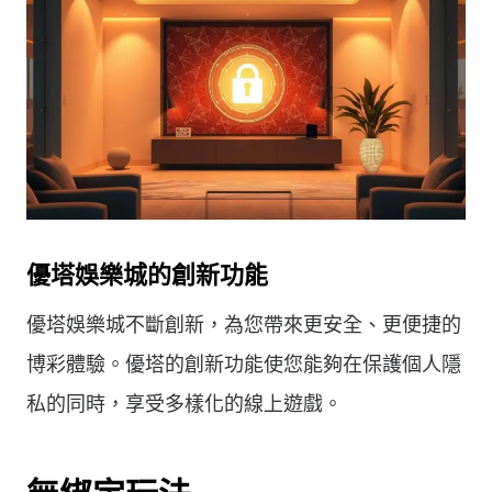
優塔娛樂城的創新功能
優塔娛樂城不斷創新，為您帶來更安全、更便捷的
博彩體驗。優塔的創新功能使您能夠在保護個人隱
私的同時，享受多樣化的線上遊戲。