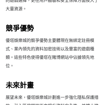
的遊戲選擇，更在用戶體驗和安全保障方面投入了
大量資源。
競爭優勢
優塔娛樂城的競爭優勢主要體現在無綁定註冊模
式、業內領先的資料加密技術以及豐富的遊戲種
類。這些特色使得優塔在賭博網站中佔據領先地
位。
未來計畫
展望未來，優塔娛樂城計劃進一步強化隱私保護措