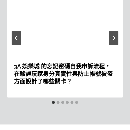
3A 娛樂城 的忘記密碼自我申訴流程，
在驗證玩家身分真實性與防止帳號被盜
方面設計了哪些關卡？