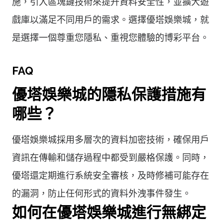
施，引入區塊鏈技術來提升資料安全性，並擴大遊
戲庫以滿足不同用戶的需求。選擇優塔娛樂城，就
是選擇一個尊重您隱私、重視您體驗的博彩平台。
FAQ
優塔娛樂城的隱私保護措施有
哪些？
優塔娛樂城採用多層次的資料加密技術，確保用戶
資訊在傳輸和儲存過程中都受到嚴格保護。同時，
優塔還定期進行系統安全審核，及時修補可能存在
的漏洞，防止任何形式的資料外洩事件發生。
如何在優塔娛樂城進行無綁定