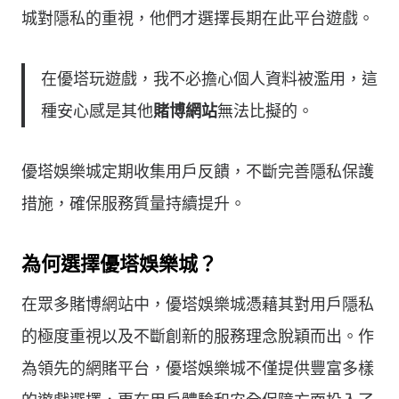
城對隱私的重視，他們才選擇長期在此平台遊戲。
在優塔玩遊戲，我不必擔心個人資料被濫用，這
種安心感是其他
賭博網站
無法比擬的。
優塔娛樂城定期收集用戶反饋，不斷完善隱私保護
措施，確保服務質量持續提升。
為何選擇優塔娛樂城？
在眾多賭博網站中，優塔娛樂城憑藉其對用戶隱私
的極度重視以及不斷創新的服務理念脫穎而出。作
為領先的網賭平台，優塔娛樂城不僅提供豐富多樣