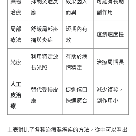
藥物
抑制炎症反
效果因人
可能有長期
治療
應
而異
副作用
局部
舒緩局部疼
短期內有
痊癒速度慢
療法
痛與炎症
效
利用特定波
有助於病
光療
治療周期長
長光照
情穩定
人工
替代受損皮
促進傷口
減少復發，
皮治
膚
快速癒合
副作用小
療
上表對比了各種治療濕疱疾的方法，從中可以看出