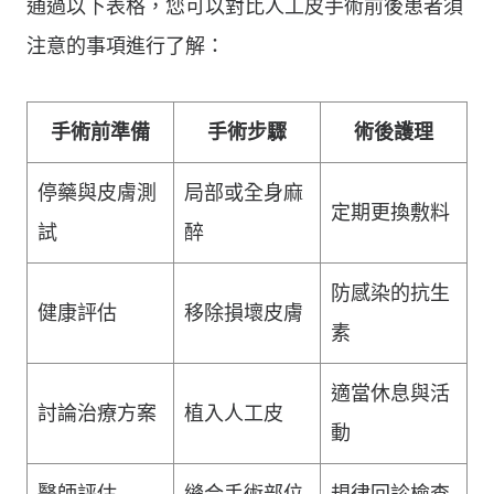
通過以下表格，您可以對比人工皮手術前後患者須
注意的事項進行了解：
手術前準備
手術步驟
術後護理
停藥與皮膚測
局部或全身麻
定期更換敷料
試
醉
防感染的抗生
健康評估
移除損壞皮膚
素
適當休息與活
討論治療方案
植入人工皮
動
醫師評估
縫合手術部位
規律回診檢查